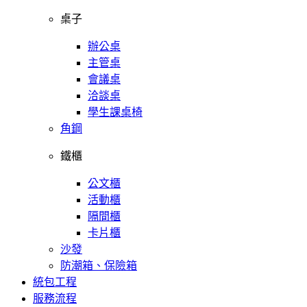
桌子
辦公桌
主管桌
會議桌
洽談桌
學生課桌椅
角鋼
鐵櫃
公文櫃
活動櫃
隔間櫃
卡片櫃
沙發
防潮箱、保險箱
統包工程
服務流程