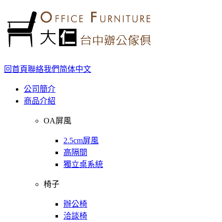
回首頁
聯絡我們
简体中文
公司簡介
商品介紹
OA屏風
2.5cm屏風
高隔間
獨立桌系統
椅子
辦公椅
洽談椅