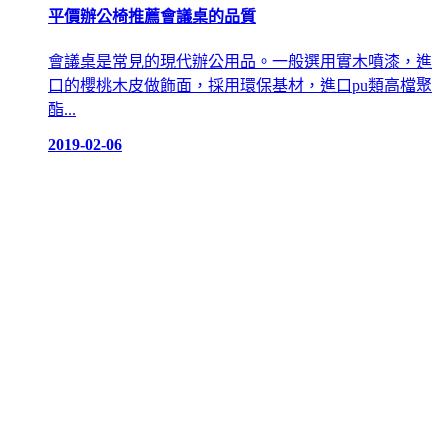
平價辦公椅推薦會議桌的品質
會議桌是常見的現代辦公用品。一般選用實木噴漆，進
口的櫻桃木皮做飾面，採用環保基材，進口pu類高檔聚
酯...
2019-02-06