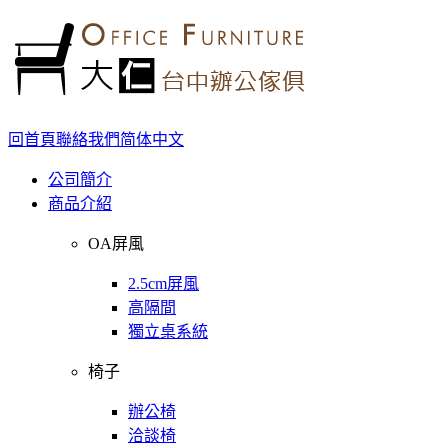
回首頁
聯絡我們
简体中文
公司簡介
商品介紹
OA屏風
2.5cm屏風
高隔間
獨立桌系統
椅子
辦公椅
洽談椅