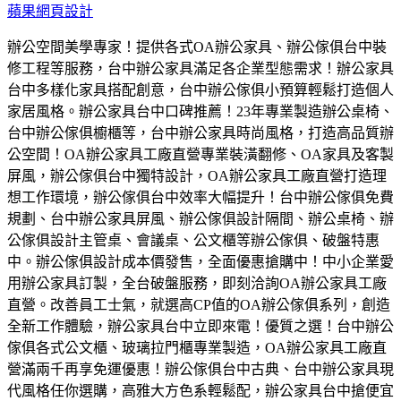
蘋果網頁設計
辦公空間美學專家！提供各式OA辦公家具、辦公傢俱台中裝
修工程等服務，台中辦公家具滿足各企業型態需求！辦公家具
台中多樣化家具搭配創意，台中辦公傢俱小預算輕鬆打造個人
家居風格。辦公家具台中口碑推薦！23年專業製造辦公桌椅、
台中辦公傢俱櫥櫃等，台中辦公家具時尚風格，打造高品質辦
公空間！OA辦公家具工廠直營專業裝潢翻修、OA家具及客製
屏風，辦公傢俱台中獨特設計，OA辦公家具工廠直營打造理
想工作環境，辦公傢俱台中效率大幅提升！台中辦公傢俱免費
規劃、台中辦公家具屏風、辦公傢俱設計隔間、辦公桌椅、辦
公傢俱設計主管桌、會議桌、公文櫃等辦公傢俱、破盤特惠
中。辦公傢俱設計成本價發售，全面優惠搶購中！中小企業愛
用辦公家具訂製，全台破盤服務，即刻洽詢OA辦公家具工廠
直營。改善員工士氣，就選高CP值的OA辦公傢俱系列，創造
全新工作體驗，辦公家具台中立即來電！優質之選！台中辦公
傢俱各式公文櫃、玻璃拉門櫃專業製造，OA辦公家具工廠直
營滿兩千再享免運優惠！辦公傢俱台中古典、台中辦公家具現
代風格任你選購，高雅大方色系輕鬆配，辦公家具台中搶便宜