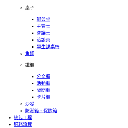
桌子
辦公桌
主管桌
會議桌
洽談桌
學生課桌椅
角鋼
鐵櫃
公文櫃
活動櫃
隔間櫃
卡片櫃
沙發
防潮箱、保險箱
統包工程
服務流程